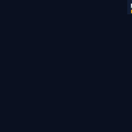
2026世界杯激情开赛，全球球迷共同见证每一场精彩对决。愿你在这个