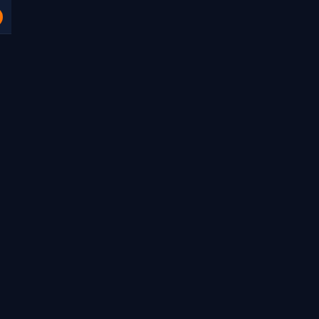
都充满惊喜与收获。🧧
2026世界杯激情开赛，全球球迷共同见证每一场精